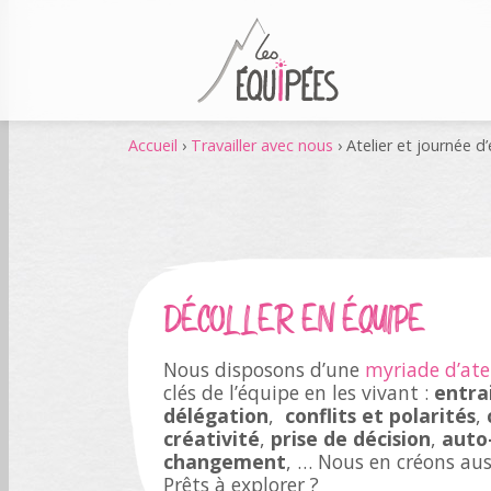
Accueil
›
Travailler avec nous
›
Atelier et journée d
DÉCOLLER EN ÉQUIPE
Nous disposons d’une
myriade d’ate
clés de l’équipe en les vivant :
entra
délégation
,
conflits et polarités
,
créativité
,
prise de décision
,
auto
changement
, … Nous en créons au
Prêts à explorer ?