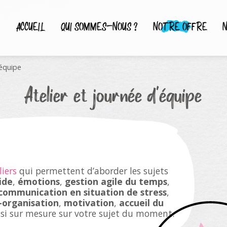
ACCUEIL
QUI SOMMES-NOUS ?
NOTRE OFFRE
N
’équipe
Atelier et journée d’équipe
liers
qui permettent d’aborder les sujets
ide
,
émotions
,
gestion agile du temps
,
communication en situation de stress
,
-organisation
,
motivation
,
accueil du
ssi sur mesure sur votre sujet du moment.