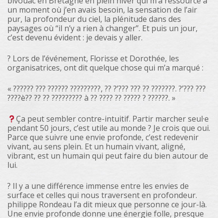
bivouac en Bretagne en plein hiver qui m’a ressourcé à
un moment où j’en avais besoin, la sensation de l’air
pur, la profondeur du ciel, la plénitude dans des
paysages où “il n’y a rien à changer”. Et puis un jour,
c’est devenu évident : je devais y aller.
? Lors de l’événement, Florisse et Dorothée, les
organisatrices, ont dit quelque chose qui m’a marqué :
« ?????? ??? ?????? ?????????, ?? ?’??? ??? ?? ???????. ?’??? ???
????è?? ?? ?? ????????? à ?? ???? ?? ????? ? ??????. »
Ça peut sembler contre-intuitif. Partir marcher seul·e
pendant 50 jours, c’est utile au monde ? Je crois que oui.
Parce que suivre une envie profonde, c’est redevenir
vivant, au sens plein. Et un humain vivant, aligné,
vibrant, est un humain qui peut faire du bien autour de
lui.
? Il y a une différence immense entre les envies de
surface et celles qui nous traversent en profondeur.
philippe Rondeau l’a dit mieux que personne ce jour-là.
Une envie profonde donne une énergie folle, presque